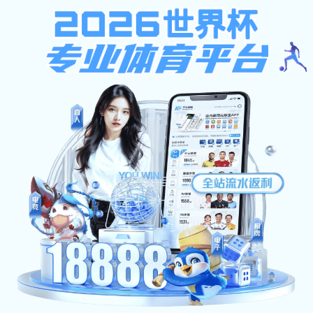
注册入口
江南官网登录入口
APP与网页
版入口｜畅享全球体育赛事与
数据服务
欢迎访问
江南官网登录入口
，提供全面覆盖足
球、篮球、电竞等项目的赛事资讯与数据内容，
支持
APP下载
与
网页使用
，每日同步更新千场比
赛，聚焦热门体育内容， 助您轻松获取赛事动
态，掌握比赛节奏。